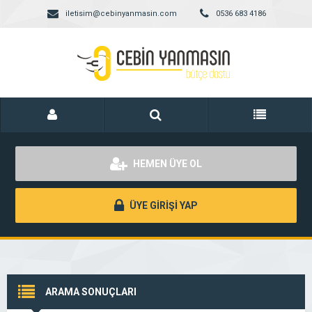
iletisim@cebinyanmasin.com
0536 683 4186
HEMEN ÜYE OL
ÜYE GİRİŞİ YAP
ARAMA SONUÇLARI