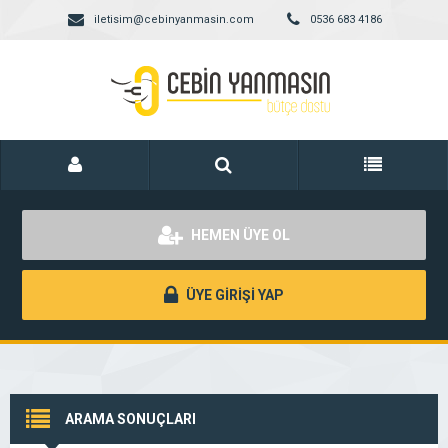
iletisim@cebinyanmasin.com
0536 683 4186
HEMEN ÜYE OL
ÜYE GİRİŞİ YAP
ARAMA SONUÇLARI