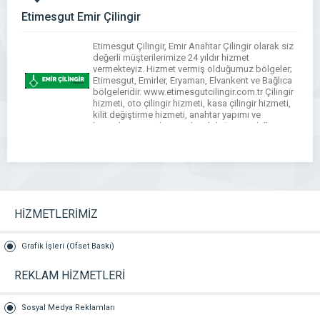
Etimesgut Emir Çilingir
Etimesgut Çilingir, Emir Anahtar Çilingir olarak siz
değerli müşterilerimize 24 yıldır hizmet
vermekteyiz. Hizmet vermiş olduğumuz bölgeler;
Etimesgut, Emirler, Eryaman, Elvankent ve Bağlıca
bölgeleridir. www.etimesgutcilingir.com.tr Çilingir
hizmeti, oto çilingir hizmeti, kasa çilingir hizmeti,
kilit değiştirme hizmeti, anahtar yapımı ve
kopyalama, oto kumanda pil değişimi, akıllı
apartman kilidi ve montajı, alarm kumandası
kopyalama ve kale alarm […]
HİZMETLERİMİZ
Grafik İşleri (Ofset Baskı)
REKLAM HİZMETLERİ
Sosyal Medya Reklamları