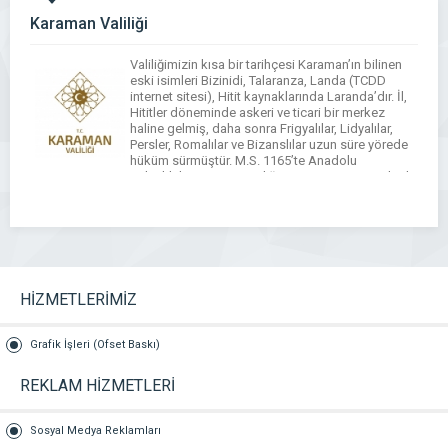
Karaman Valiliği
Valiliğimizin kısa bir tarihçesi Karaman’ın bilinen
eski isimleri Bizinidi, Talaranza, Landa (TCDD
internet sitesi), Hitit kaynaklarında Laranda’dır. İl,
Hititler döneminde askeri ve ticari bir merkez
haline gelmiş, daha sonra Frigyalılar, Lidyalılar,
Persler, Romalılar ve Bizanslılar uzun süre yörede
hüküm sürmüştür. M.S. 1165’te Anadolu
Selçuklularının egemenliğine girmiştir. 1256 yılında
ise Karamanoğlu Beyliği bağımsızlığını ilan etmiş
ve […]
HİZMETLERİMİZ
Grafik İşleri (Ofset Baskı)
REKLAM HİZMETLERİ
Sosyal Medya Reklamları