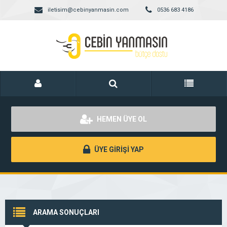
iletisim@cebinyanmasin.com
0536 683 4186
HEMEN ÜYE OL
ÜYE GİRİŞİ YAP
ARAMA SONUÇLARI