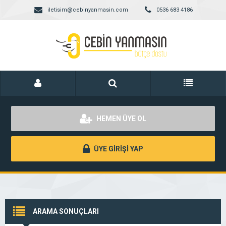
iletisim@cebinyanmasin.com
0536 683 4186
HEMEN ÜYE OL
ÜYE GİRİŞİ YAP
ARAMA SONUÇLARI