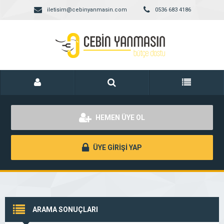
iletisim@cebinyanmasin.com
0536 683 4186
HEMEN ÜYE OL
ÜYE GİRİŞİ YAP
ARAMA SONUÇLARI